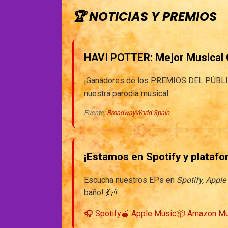
🏆 NOTICIAS Y PREMIOS
HAVI POTTER: Mejor Musical O
¡Ganadores de los PREMIOS DEL PÚBL
nuestra parodia musical.
Fuente:
BroadwayWorld Spain
¡Estamos en
Spotify
y platafo
Escucha nuestros EPs en
Spotify, Appl
baño! 💃🎶
🎧 Spotify
🍎 Apple Music
📦 Amazon Mu