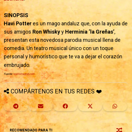
SINOPSIS
Havi Potter
es un mago andaluz que, con la ayuda de
sus amigos
Ron Whisky
y
Herminia ‘la Greñas’
,
presentan esta novedosa parodia musical llena de
comedia. Un teatro musical único con un toque
personal y humorístico que te va a dejar el corazón
embrujado.
Fuente:
teatromadrid.com
COMPÁRTENOS EN TUS REDES ❤️
RECOMENDADO PARA TI