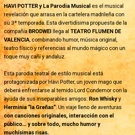
HAVI POTTER y La Parodia Musical
es el musical
revelación que arrasa en la cartelera madrileña con
su 3ª temporada. Esta divertidísima propuesta de la
compañía
BRODWEI
llega al
TEATRO FLUMEN DE
VALENCIA
, combinando humor, música original,
teatro físico y referencias al mundo mágico con un
toque muy cañí y andaluz.
Esta parodia teatral de estilo musical está
protagonizada por Havi Potter, un joven mago que
deberá enfrentarse al temido Lord Condemor con la
ayuda de sus inseparables amigos:
Ron Whisky
y
Herminia “la Greñas”
. Un viaje lleno de aventuras
con canciones originales, interacción con el
público… y sobre todo, mucho humor y
muchísimas risas.