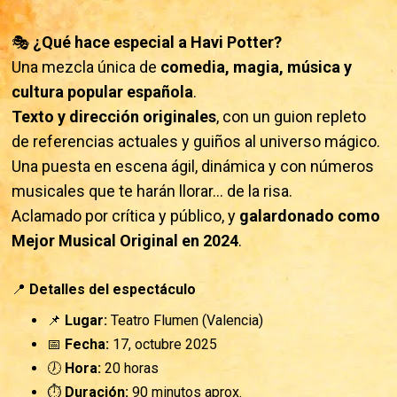
🎭
¿Qué hace especial a Havi Potter?
Una mezcla única de
comedia, magia, música y
cultura popular española
.
Texto y dirección originales
, con un guion repleto
de referencias actuales y guiños al universo mágico.
Una puesta en escena ágil, dinámica y con números
musicales que te harán llorar... de la risa.
Aclamado por crítica y público, y
galardonado como
Mejor Musical Original en 2024
.
📍
Detalles del espectáculo
📌
Lugar:
Teatro Flumen (Valencia)
📅
Fecha:
17, octubre 2025
🕖
Hora:
20 horas
⏱️
Duración:
90 minutos aprox.